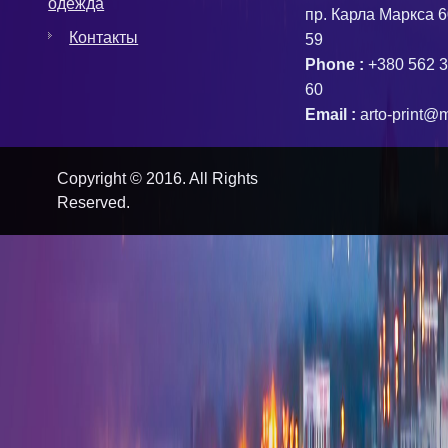
одежда
пр. Карла Маркса 6
Контакты
59
Phone :
+380 562 3
60
Email :
arto-print@m
Copyright © 2016. All Rights
Reserved.