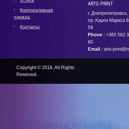
Услуги
ARTO-PRINT
Корпоративная
г. Днепропетровск,
одежда
пр. Карла Маркса 6
Контакты
59
Phone :
+380 562 3
60
Email :
arto-print@m
Copyright © 2016. All Rights
Reserved.