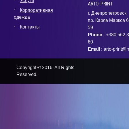
Услуги
ARTO-PRINT
Корпоративная
г. Днепропетровск,
одежда
пр. Карла Маркса 6
Контакты
59
Phone :
+380 562 3
60
Email :
arto-print@m
Copyright © 2016. All Rights
Reserved.